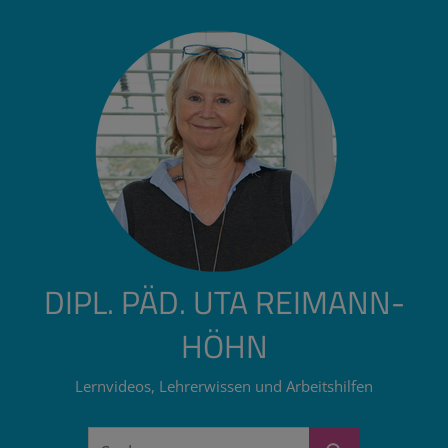
Zum
Inhalt
springen
DIPL. PÄD. UTA REIMANN-
HÖHN
Lernvideos, Lehrerwissen und Arbeitshilfen
Suchen