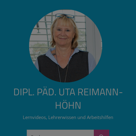
Zum
Inhalt
springen
DIPL. PÄD. UTA REIMANN-
HÖHN
Lernvideos, Lehrerwissen und Arbeitshilfen
Suchen