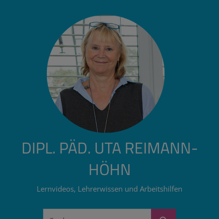
Zum
Inhalt
springen
DIPL. PÄD. UTA REIMANN-
HÖHN
Lernvideos, Lehrerwissen und Arbeitshilfen
Suchen