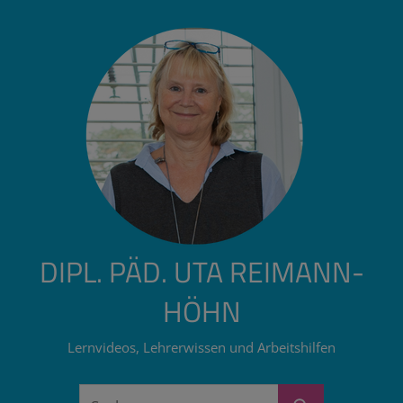
Zum
Inhalt
springen
DIPL. PÄD. UTA REIMANN-
HÖHN
Lernvideos, Lehrerwissen und Arbeitshilfen
Suchen