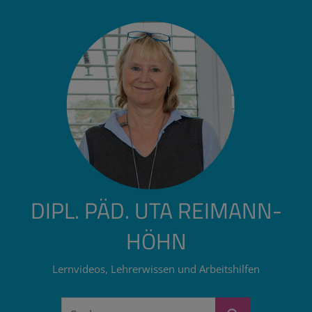
Zum
Inhalt
springen
DIPL. PÄD. UTA REIMANN-
HÖHN
Lernvideos, Lehrerwissen und Arbeitshilfen
Suchen