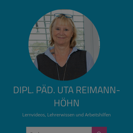
Zum
Inhalt
springen
DIPL. PÄD. UTA REIMANN-
HÖHN
Lernvideos, Lehrerwissen und Arbeitshilfen
Suchen