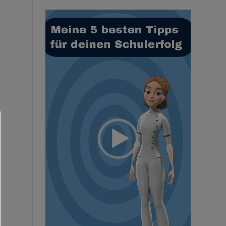
Video-
Player