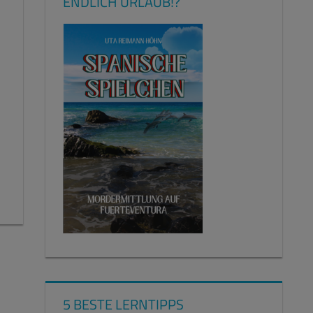
ENDLICH URLAUB!?
5 BESTE LERNTIPPS