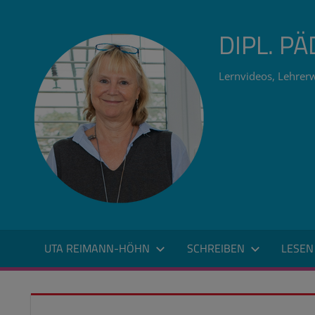
Zum
Inhalt
DIPL. P
springen
Lernvideos, Lehrerw
UTA REIMANN-HÖHN
SCHREIBEN
LESEN