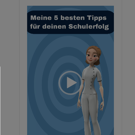
Video-
Player