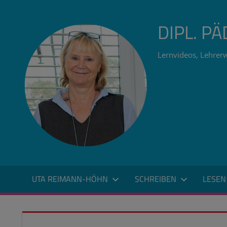
Zum
Inhalt
DIPL. P
springen
Lernvideos, Lehrerw
UTA REIMANN-HÖHN
SCHREIBEN
LESEN