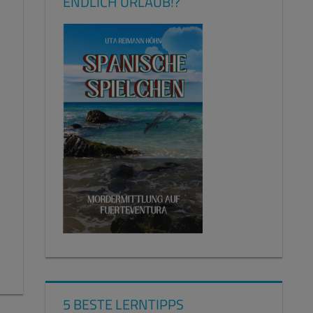
ENDLICH URLAUB!?
5 BESTE LERNTIPPS