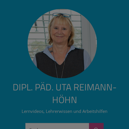
Zum
Inhalt
springen
DIPL. PÄD. UTA REIMANN-
HÖHN
Lernvideos, Lehrerwissen und Arbeitshilfen
Suchen