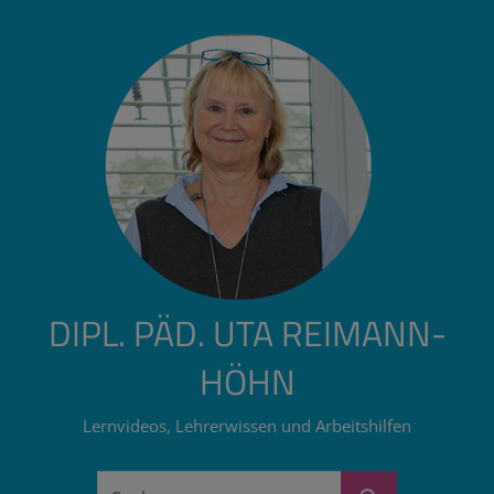
Zum
Inhalt
springen
DIPL. PÄD. UTA REIMANN-
HÖHN
Lernvideos, Lehrerwissen und Arbeitshilfen
Suchen