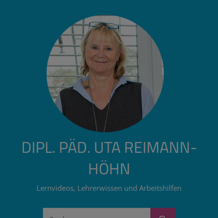
Zum
Inhalt
springen
DIPL. PÄD. UTA REIMANN-
HÖHN
Lernvideos, Lehrerwissen und Arbeitshilfen
Suchen