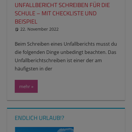
UNFALLBERICHT SCHREIBEN FÜR DIE
SCHULE – MIT CHECKLISTE UND
BEISPIEL
22. November 2022
reimannhoehn
Schulwissen für dein Kind
Beim Schreiben eines Unfallberichts musst du
die folgenden Dinge unbedingt beachten. Das
Unfallberichtschreiben ist einer der am
häufigsten in der
mehr
ENDLICH URLAUB!?