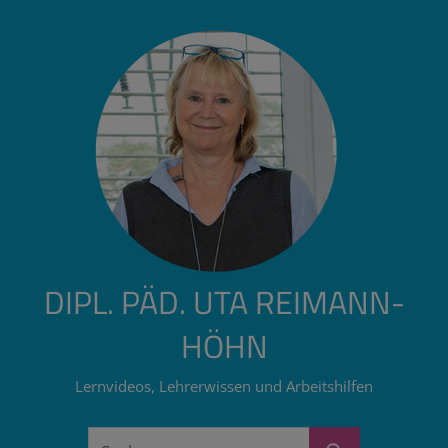
Zum
Inhalt
springen
DIPL. PÄD. UTA REIMANN-
HÖHN
Lernvideos, Lehrerwissen und Arbeitshilfen
Suchen