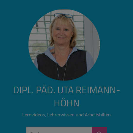
Zum
Inhalt
springen
DIPL. PÄD. UTA REIMANN-
HÖHN
Lernvideos, Lehrerwissen und Arbeitshilfen
Suchen