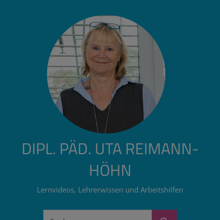
Zum
Inhalt
springen
DIPL. PÄD. UTA REIMANN-
HÖHN
Lernvideos, Lehrerwissen und Arbeitshilfen
Suchen