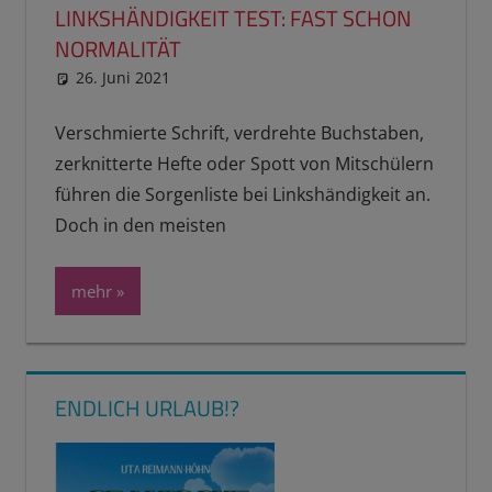
LINKSHÄNDIGKEIT TEST: FAST SCHON
NORMALITÄT
26. Juni 2021
reimannhoehn
PL erledigt
,
Schulwissen für dein
Kind
Verschmierte Schrift, verdrehte Buchstaben,
zerknitterte Hefte oder Spott von Mitschülern
führen die Sorgenliste bei Linkshändigkeit an.
Doch in den meisten
mehr
ENDLICH URLAUB!?