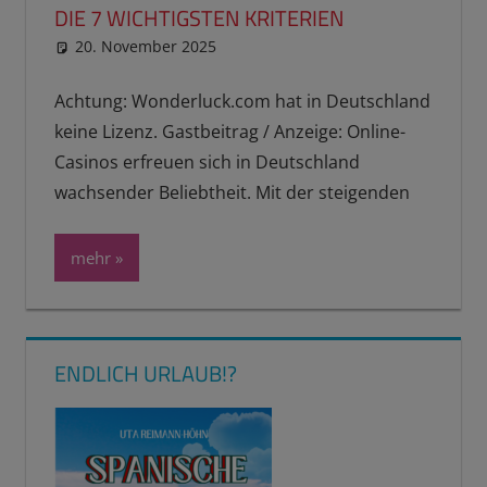
DIE 7 WICHTIGSTEN KRITERIEN
20. November 2025
reimannhoehn
Gastbeitrag
,
Partnerlink
,
PL
erledigt
Achtung: Wonderluck.com hat in Deutschland
keine Lizenz. Gastbeitrag / Anzeige: Online-
Casinos erfreuen sich in Deutschland
wachsender Beliebtheit. Mit der steigenden
mehr
ENDLICH URLAUB!?