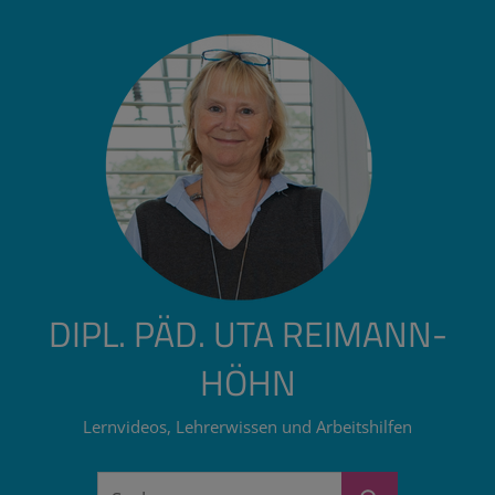
Zum
Inhalt
springen
DIPL. PÄD. UTA REIMANN-
HÖHN
Lernvideos, Lehrerwissen und Arbeitshilfen
Suchen