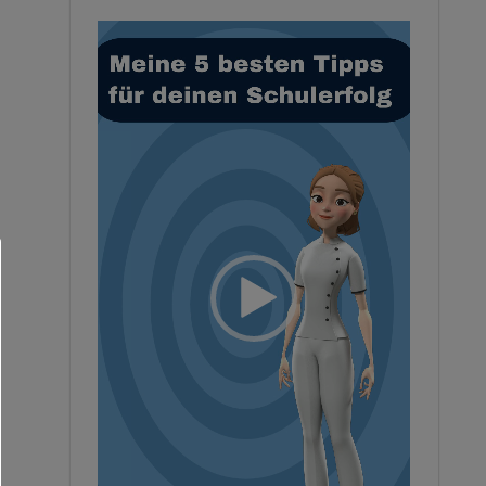
Video-
Player