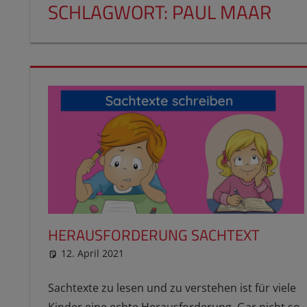
SCHLAGWORT:
PAUL MAAR
HERAUSFORDERUNG SACHTEXT
12. April 2021
reimannhoehn
Schulwissen für dein Kind
Sachtexte zu lesen und zu verstehen ist für viele