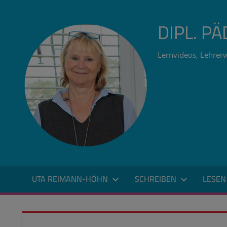
Zum
Inhalt
DIPL. P
springen
Lernvideos, Lehrerw
UTA REIMANN-HÖHN
SCHREIBEN
LESEN