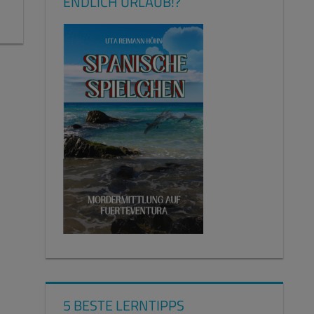
ENDLICH URLAUB!?
5 BESTE LERNTIPPS