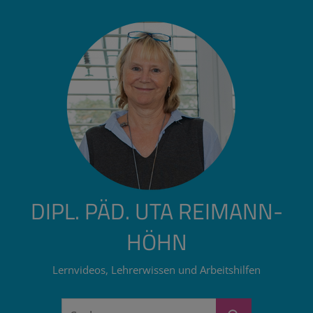
Zum
Inhalt
springen
DIPL. PÄD. UTA REIMANN-
HÖHN
Lernvideos, Lehrerwissen und Arbeitshilfen
Suchen