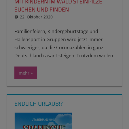
MIT KINDERN IM WALD STEINPILZE
SUCHEN UND FINDEN
22. Oktober 2020
reimannhoehn
Schulwissen für dein Kind
Familienfeiern, Kindergeburtstage und
Hallensport in Gruppen wird jetzt immer
schwieriger, da die Coronazahlen in ganz
Deutschland rasant steigen. Trotzdem wollen
mehr
ENDLICH URLAUB!?