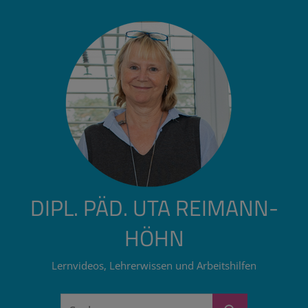
Zum
Inhalt
springen
DIPL. PÄD. UTA REIMANN-
HÖHN
Lernvideos, Lehrerwissen und Arbeitshilfen
Suchen