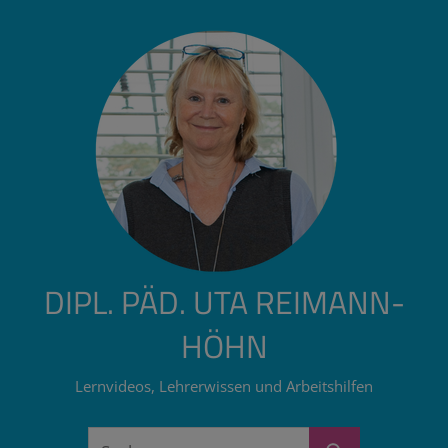
Zum
Inhalt
springen
DIPL. PÄD. UTA REIMANN-
HÖHN
Lernvideos, Lehrerwissen und Arbeitshilfen
Suchen