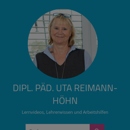
Zum
Inhalt
springen
DIPL. PÄD. UTA REIMANN-
HÖHN
Lernvideos, Lehrerwissen und Arbeitshilfen
Suchen