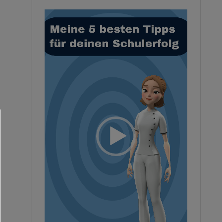
Video-
Player