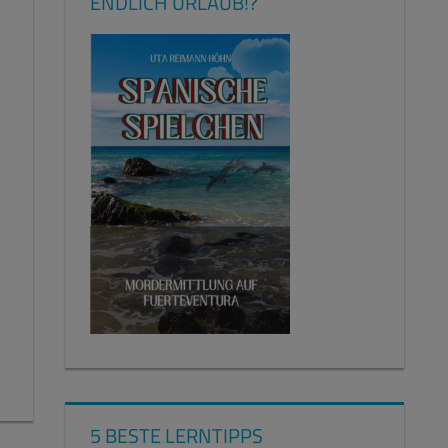
ENDLICH URLAUB!?
5 BESTE LERNTIPPS