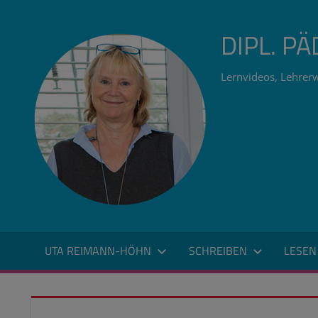
Zum
Inhalt
DIPL. P
springen
Lernvideos, Lehrerw
UTA REIMANN-HÖHN
SCHREIBEN
LESEN