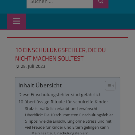
Suchen
nach:
10 EINSCHULUNGSFEHLER, DIE DU
NICHT MACHEN SOLLTEST
28. Juli 2023
reimannhoehn
Neuste Beiträge
,
Schulwissen für
dein Kind
Inhalt Übersicht
Diese Einschulungsfehler sind gefährlich
10 überflüssige Rituale für schulreife Kinder
Stolz ist natürlich erlaubt und erwünscht
Überblick: Die 10 schlimmsten Einschulungsfehler
5 Tipps, wie die Einschulung ohne Stress und mit
viel Freude für Kinder und Eltern gelingen kann
Mein Fazit zu Einschulungsfehlern