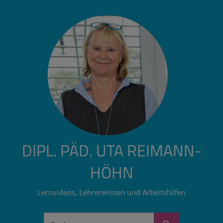
Zum
Inhalt
springen
DIPL. PÄD. UTA REIMANN-
HÖHN
Lernvideos, Lehrerwissen und Arbeitshilfen
Suchen