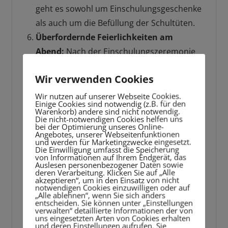
geht es sowohl um Einschulungsgeschenke
als auch um die Befüllung der Schultüten.
Überfordernde Feierlichkeiten am
Abend:
Nach der Einschulungszeremonie
werden manchmal noch aufwendige Feiern
Wir verwenden Cookies
mit vielen Gästen abgehalten. Für die
Kinder kann dieser Einschulungsfehler sehr
Wir nutzen auf unserer Webseite Cookies.
Einige Cookies sind notwendig (z.B. für den
anstrengend sein, da sie bereits einen
Warenkorb) andere sind nicht notwendig.
Die nicht-notwendigen Cookies helfen uns
langen Tag hinter sich haben. Besser wäre
bei der Optimierung unseres Online-
Angebotes, unserer Webseitenfunktionen
es, nur im kleinen Kreis den Tag noch
und werden für Marketingzwecke eingesetzt.
Die Einwilligung umfasst die Speicherung
einmal zu betrachten und Fragen des
von Informationen auf Ihrem Endgerät, das
Auslesen personenbezogener Daten sowie
Kindes zu beantworten.
deren Verarbeitung. Klicken Sie auf „Alle
Frühzeitiger Leistungsdruck:
Einige Eltern
akzeptieren“, um in den Einsatz von nicht
notwendigen Cookies einzuwilligen oder auf
beginnen bereits an der Einschulung, hohe
„Alle ablehnen“, wenn Sie sich anders
entscheiden. Sie können unter „Einstellungen
Erwartungen und Leistungsdruck auf ihre
verwalten“ detaillierte Informationen der von
uns eingesetzten Arten von Cookies erhalten
Kinder auszuüben, anstatt die Freude am
und deren Einstellungen aufrufen. Sie