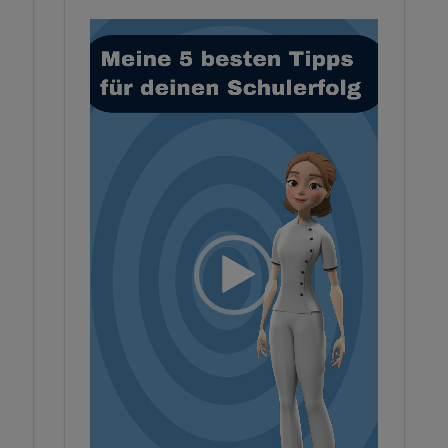
Video-
Player