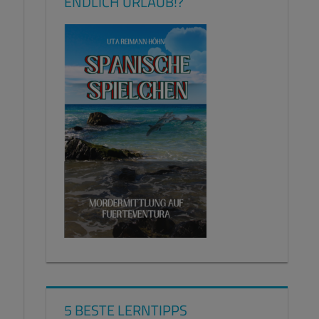
ENDLICH URLAUB!?
5 BESTE LERNTIPPS