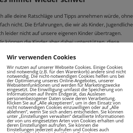
ach alle deine Ratschläge und Tipps annehmen würde, ohne
fach nicht. Die Erfahrungen, die wir als Kinder, Jugendliche
 leider nicht auf unsere eigenen Kinder übertragen.
r können die Kinder aber dabei unterstützen, diese
s Eltern immer wieder bewusst sein, dass unsere Kinder
Wir verwenden Cookies
 Regel bereits abgeschlossen ist. Lassen wir Ihnen also
Wir nutzen auf unserer Webseite Cookies. Einige Cookies
ersönlich.
sind notwendig (z.B. für den Warenkorb) andere sind nicht
notwendig. Die nicht-notwendigen Cookies helfen uns bei
der Optimierung unseres Online-Angebotes, unserer
phasen eines Kindes?
Webseitenfunktionen und werden für Marketingzwecke
eingesetzt. Die Einwilligung umfasst die Speicherung von
Informationen auf Ihrem Endgerät, das Auslesen
personenbezogener Daten sowie deren Verarbeitung.
 Möglichkeiten und seine Grenzen. Es entwickelt Wünsche
Klicken Sie auf „Alle akzeptieren“, um in den Einsatz von
nicht notwendigen Cookies einzuwilligen oder auf „Alle
t versucht durchzusetzen. Dabei zeigt es starke
ablehnen“, wenn Sie sich anders entscheiden. Sie können
unter „Einstellungen verwalten“ detaillierte Informationen
r zu regulieren. Manche Kinder lernen es auch nie. Alle
der von uns eingesetzten Arten von Cookies erhalten und
deren Einstellungen aufrufen. Sie können die
issen nicht, wie sie reagieren sollen. Beim ersten Kind ist
Einstellungen jederzeit aufrufen und Cookies auch