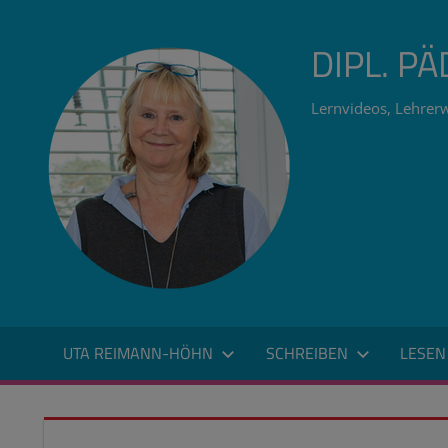
Zum
Inhalt
DIPL. P
springen
Lernvideos, Lehrerw
UTA REIMANN-HÖHN
SCHREIBEN
LESEN