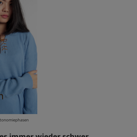
tonomiephasen
es immer wieder schwer