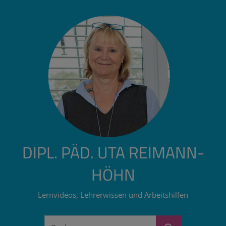
Zum
Inhalt
springen
DIPL. PÄD. UTA REIMANN-
HÖHN
Lernvideos, Lehrerwissen und Arbeitshilfen
Suchen