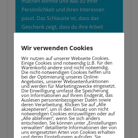
machen könnte und was zu ihrer
Persönlichkeit und ihren Interessen
passt. Das Schlauste ist, dass das
Geschenk zeigt, dass du ihre Arbeit
schätzt und dass du einen nachhaltigen
Eindruck hinterlassen hast.
Wir verwenden Cookies
Wir nutzen auf unserer Webseite Cookies.
Einige Cookies sind notwendig (z.B. für den
Mache diese Fehler bei
Warenkorb) andere sind nicht notwendig.
Die nicht-notwendigen Cookies helfen uns
Abschiedsgeschenken bitte nicht!
bei der Optimierung unseres Online-
Angebotes, unserer Webseitenfunktionen
und werden für Marketingzwecke eingesetzt.
Eltern können beim Auswahlprozess für
Die Einwilligung umfasst die Speicherung
von Informationen auf Ihrem Endgerät, das
Abschiedsgeschenke für Lehrer und
Auslesen personenbezogener Daten sowie
deren Verarbeitung. Klicken Sie auf „Alle
Lehrerinnen manchmal Fehler machen. Hier
akzeptieren“, um in den Einsatz von nicht
notwendigen Cookies einzuwilligen oder auf
sind
5 häufige Fehler
, die vermieden werden
„Alle ablehnen“, wenn Sie sich anders
entscheiden. Sie können unter „Einstellungen
sollten:
verwalten“ detaillierte Informationen der von
uns eingesetzten Arten von Cookies erhalten
und deren Einstellungen aufrufen. Sie