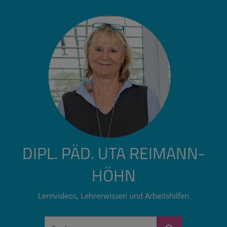
Zum
Inhalt
springen
DIPL. PÄD. UTA REIMANN-
HÖHN
Lernvideos, Lehrerwissen und Arbeitshilfen
Suchen