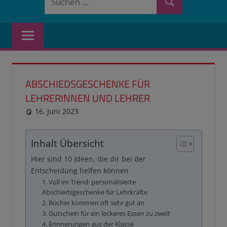
Suchen
nach:
ABSCHIEDSGESCHENKE FÜR
LEHRERINNEN UND LEHRER
16. Juni 2023
reimannhoehn
Schulwissen für dein Kind
Inhalt Übersicht
Hier sind 10 Ideen, die dir bei der
Entscheidung helfen können
1. Voll im Trend: personalisierte
Abschiedsgeschenke für Lehrkräfte
2. Bücher kommen oft sehr gut an
3. Gutschein für ein leckeres Essen zu zweit
4. Erinnerungen aus der Klasse