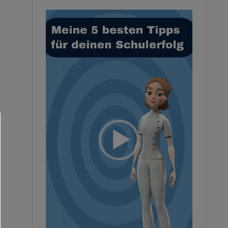
Video-
Player