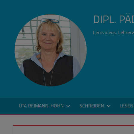
Zum
Inhalt
DIPL. P
springen
Lernvideos, Lehrerw
UTA REIMANN-HÖHN
SCHREIBEN
LESEN