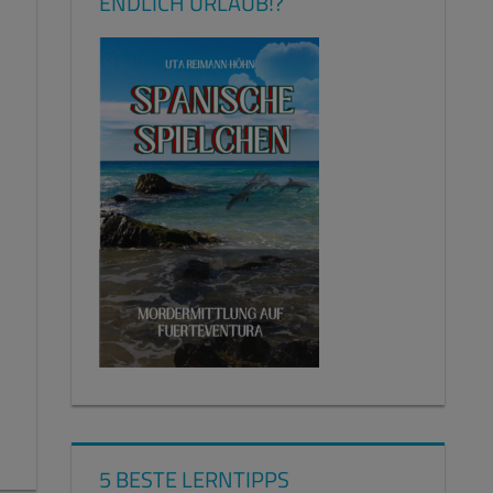
ENDLICH URLAUB!?
5 BESTE LERNTIPPS