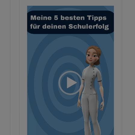
Video-
Player