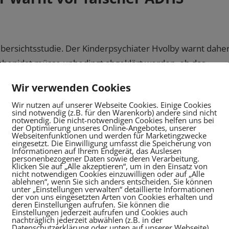
ersichtsstudie. Der Kinderpsychiater Hvolby warnt daher
lphenidat müsse unbedingt abgeklärt werden, ob das
ch ähneln, seien Fehldiagnosen nicht ausgeschlossen. Die
Wir verwenden Cookies
n sich Ärzte ernsthaft stellen.
Wir nutzen auf unserer Webseite Cookies. Einige Cookies
sind notwendig (z.B. für den Warenkorb) andere sind nicht
notwendig. Die nicht-notwendigen Cookies helfen uns bei
der Optimierung unseres Online-Angebotes, unserer
Webseitenfunktionen und werden für Marketingzwecke
eingesetzt. Die Einwilligung umfasst die Speicherung von
Informationen auf Ihrem Endgerät, das Auslesen
hlafprobleme
personenbezogener Daten sowie deren Verarbeitung.
Klicken Sie auf „Alle akzeptieren“, um in den Einsatz von
nicht notwendigen Cookies einzuwilligen oder auf „Alle
ablehnen“, wenn Sie sich anders entscheiden. Sie können
unter „Einstellungen verwalten“ detaillierte Informationen
mwege nachts schnarchen und Atemprobleme haben.
der von uns eingesetzten Arten von Cookies erhalten und
ren zu einem häufigen Aufwachen. Diese Unterbrechunge
deren Einstellungen aufrufen. Sie können die
Einstellungen jederzeit aufrufen und Cookies auch
ät und können in der Folge zu Konzentrationsstörungen
nachträglich jederzeit abwählen (z.B. in der
Datenschutzerklärung oder unten auf unserer Webseite).