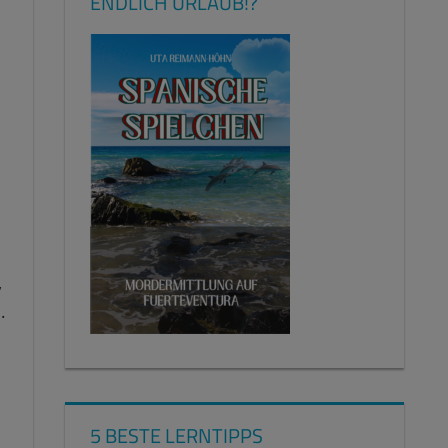
ENDLICH URLAUB!?
,
.
5 BESTE LERNTIPPS