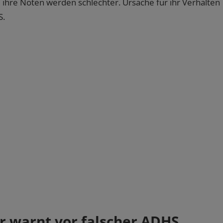
 ihre Noten werden schlechter. Ursache für ihr Verhalten
S.
r warnt vor falscher ADHS