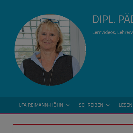
Zum
Inhalt
DIPL. P
springen
Lernvideos, Lehrerw
UTA REIMANN-HÖHN
SCHREIBEN
LESEN