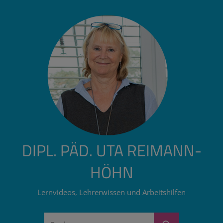
Zum
Inhalt
springen
DIPL. PÄD. UTA REIMANN-
HÖHN
Lernvideos, Lehrerwissen und Arbeitshilfen
Suchen