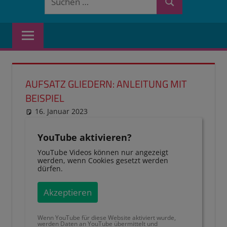
Suchen
nach:
AUFSATZ GLIEDERN: ANLEITUNG MIT
BEISPIEL
16. Januar 2023
reimannhoehn
Schulwissen für dein Kind
YouTube aktivieren?
YouTube Videos können nur angezeigt
werden, wenn Cookies gesetzt werden
dürfen.
Akzeptieren
Wenn YouTube für diese Website aktiviert wurde,
werden Daten an YouTube übermittelt und