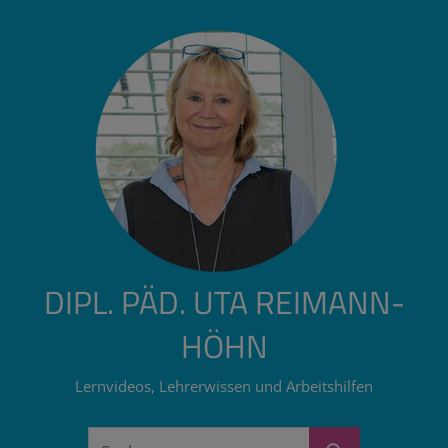
Zum
Inhalt
springen
DIPL. PÄD. UTA REIMANN-
HÖHN
Lernvideos, Lehrerwissen und Arbeitshilfen
Suchen