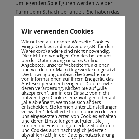
umliegenden Spielfiguren werden wie der
Turm beim Schach behandelt. Sie haben das
Ziel, das andere Königreich zu erreichen.
Erfasst wird ein Stück des gegnerischen
Wir verwenden Cookies
Königreichs immer dann, wenn Sie es mit den
Wir nutzen auf unserer Webseite Cookies.
Einige Cookies sind notwendig (z.B. für den
Figuren umfassen. Für den König gibt es
Warenkorb) andere sind nicht notwendig.
normalerweise spezielle Regeln, die nicht
Die nicht-notwendigen Cookies helfen uns
bei der Optimierung unseres Online-
mehr bekannt sind.
Angebotes, unserer Webseitenfunktionen
und werden für Marketingzwecke eingesetzt.
Die Einwilligung umfasst die Speicherung
von Informationen auf Ihrem Endgerät, das
4.Poker
Auslesen personenbezogener Daten sowie
deren Verarbeitung. Klicken Sie auf „Alle
akzeptieren“, um in den Einsatz von nicht
notwendigen Cookies einzuwilligen oder auf
Poker kennt vermutlich jeder. Das Spiel ist
„Alle ablehnen“, wenn Sie sich anders
entscheiden. Sie können unter „Einstellungen
recht beliebt und wird in sehr vielen
verwalten“ detaillierte Informationen der von
uns eingesetzten Arten von Cookies erhalten
Paysafecard Casinos angeboten. Wer ein
und deren Einstellungen aufrufen. Sie
können die Einstellungen jederzeit aufrufen
Poker Casino online sucht, der wird schnell
und Cookies auch nachträglich jederzeit
fündig werden. Ein Paysafecard Casino bietet
abwählen (z.B. in der Datenschutzerklärung