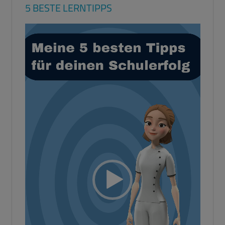
5 BESTE LERNTIPPS
Video-
Player