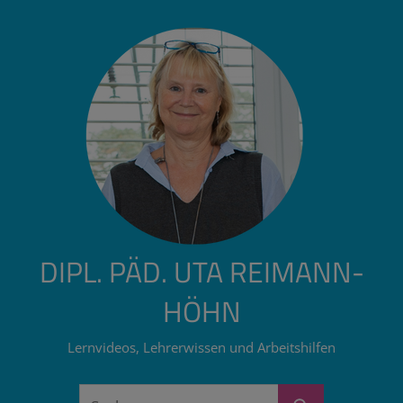
Zum
Inhalt
springen
DIPL. PÄD. UTA REIMANN-
HÖHN
Lernvideos, Lehrerwissen und Arbeitshilfen
Suchen