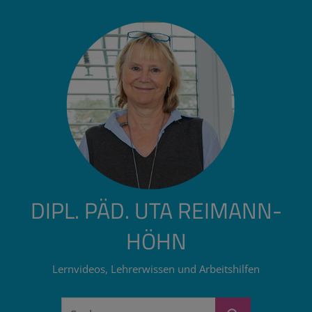
Zum
Inhalt
springen
DIPL. PÄD. UTA REIMANN-
HÖHN
Lernvideos, Lehrerwissen und Arbeitshilfen
Suchen