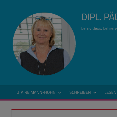
Zum
Inhalt
DIPL. P
springen
Lernvideos, Lehrerw
UTA REIMANN-HÖHN
SCHREIBEN
LESEN