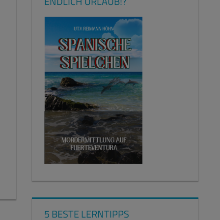
ENDLICH URLAUB!?
5 BESTE LERNTIPPS