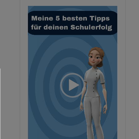
Video-
Player