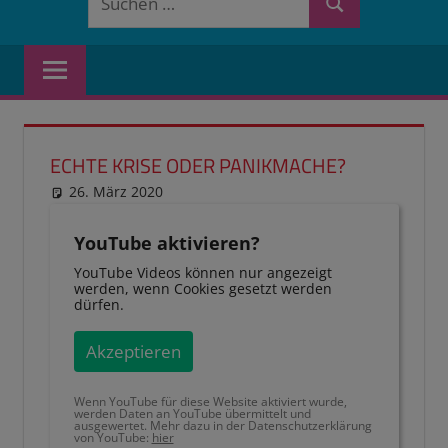
Suchen
nach:
ECHTE KRISE ODER PANIKMACHE?
26. März 2020
reimannhoehn
Schulwissen für dein Kind
YouTube aktivieren?
YouTube Videos können nur angezeigt
werden, wenn Cookies gesetzt werden
dürfen.
Akzeptieren
Wenn YouTube für diese Website aktiviert wurde,
werden Daten an YouTube übermittelt und
ausgewertet. Mehr dazu in der Datenschutzerklärung
von YouTube:
hier