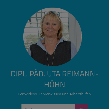
Zum
Inhalt
springen
DIPL. PÄD. UTA REIMANN-
HÖHN
Lernvideos, Lehrerwissen und Arbeitshilfen
Suchen