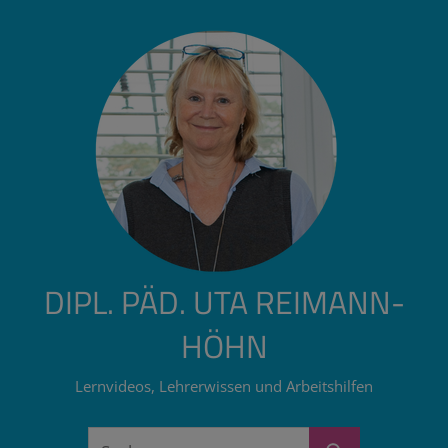
Zum
Inhalt
springen
DIPL. PÄD. UTA REIMANN-
HÖHN
Lernvideos, Lehrerwissen und Arbeitshilfen
Suchen