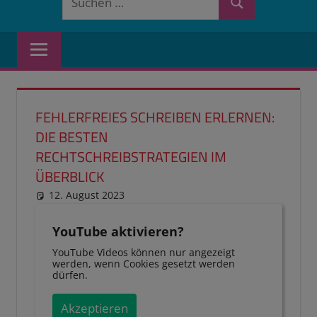
Suchen
nach:
FEHLERFREIES SCHREIBEN ERLERNEN:
DIE BESTEN
RECHTSCHREIBSTRATEGIEN IM
ÜBERBLICK
12. August 2023
reimannhoehn
Neuste Beiträge
,
Schulwissen
für dein Kind
YouTube aktivieren?
YouTube Videos können nur angezeigt
werden, wenn Cookies gesetzt werden
dürfen.
Akzeptieren