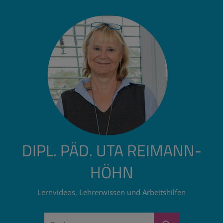
Zum
Inhalt
springen
DIPL. PÄD. UTA REIMANN-
HÖHN
Lernvideos, Lehrerwissen und Arbeitshilfen
Suchen