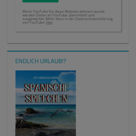
Wenn YouTube für diese Website aktiviert wurde,
werden Daten an YouTube übermittelt und
ausgewertet. Mehr dazu in der Datenschutzerklärung
von YouTube:
hier
BESSER
SCHREIBEN
EINFACH
ENDLICH URLAUB!?
SCHREIBEN
RECHTSCHREIBUNG
VERBESSERN
RICHTIG
SCHREIBEN