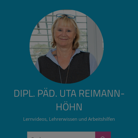
Zum
Inhalt
springen
DIPL. PÄD. UTA REIMANN-
HÖHN
Lernvideos, Lehrerwissen und Arbeitshilfen
Suchen