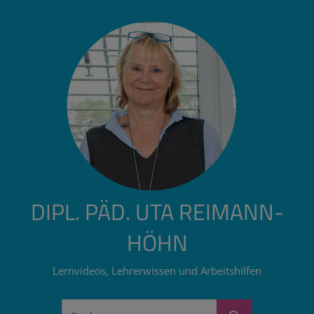
Zum
Inhalt
springen
DIPL. PÄD. UTA REIMANN-
HÖHN
Lernvideos, Lehrerwissen und Arbeitshilfen
Suchen