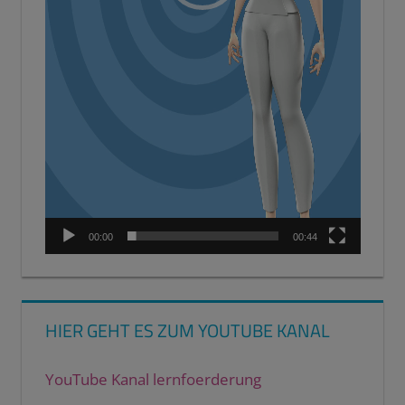
00:00
00:44
HIER GEHT ES ZUM YOUTUBE KANAL
YouTube Kanal lernfoerderung