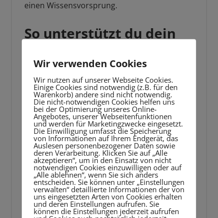
einen Wissensvorsprung.
So unterstützt du dein
Kind dabei, Impulsen
Wir verwenden Cookies
nicht gleich
Wir nutzen auf unserer Webseite Cookies.
nachzugeben
Einige Cookies sind notwendig (z.B. für den
Warenkorb) andere sind nicht notwendig.
Die nicht-notwendigen Cookies helfen uns
bei der Optimierung unseres Online-
Angebotes, unserer Webseitenfunktionen
Wie dein Kind mit Impulsen umgeht, hat
und werden für Marketingzwecke eingesetzt.
Die Einwilligung umfasst die Speicherung
natürlich auch etwas mit seiner Erziehung zu
von Informationen auf Ihrem Endgerät, das
tun. Erlebt es tagtäglich, dass seine Eltern
Auslesen personenbezogener Daten sowie
deren Verarbeitung. Klicken Sie auf „Alle
ihren Impulsen direkt nachgeben und seine
akzeptieren“, um in den Einsatz von nicht
notwendigen Cookies einzuwilligen oder auf
Wünsche immer gleich erfüllen, sieht es
„Alle ablehnen“, wenn Sie sich anders
entscheiden. Sie können unter „Einstellungen
überhaupt keinen Grund darin, seine
verwalten“ detaillierte Informationen der von
uns eingesetzten Arten von Cookies erhalten
Bedürfnisse aufzuschieben. Der Klassiker ist
und deren Einstellungen aufrufen. Sie
können die Einstellungen jederzeit aufrufen
die Supermarktkasse, die für alle Eltern immer