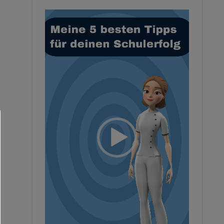
Video-
Player