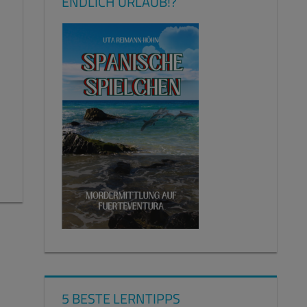
ENDLICH URLAUB!?
5 BESTE LERNTIPPS