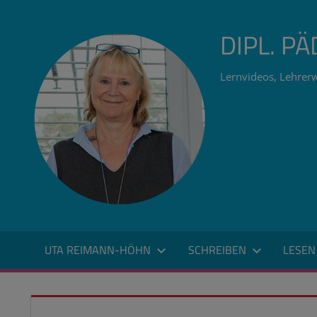
Zum
Inhalt
DIPL. P
springen
Lernvideos, Lehrerw
UTA REIMANN-HÖHN
SCHREIBEN
LESEN