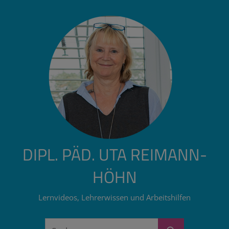
Zum
Inhalt
springen
DIPL. PÄD. UTA REIMANN-
HÖHN
Lernvideos, Lehrerwissen und Arbeitshilfen
Suchen