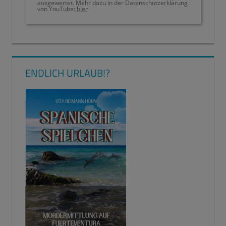
ausgewertet. Mehr dazu in der Datenschutzerklärung
von YouTube:
hier
ENTSCHULDIGUNG
ERKÄLTUNG
FIEBER
ENDLICH URLAUB!?
HUSTEN
KRANK
KRANKHEIT