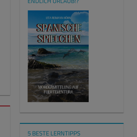
ENDLICH URLAUB!?
5 BESTE LERNTIPPS