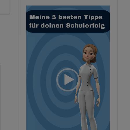
Video-
Player