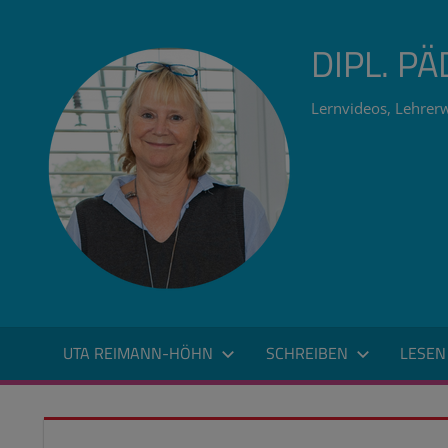
Zum
Inhalt
DIPL. P
springen
Lernvideos, Lehrerw
UTA REIMANN-HÖHN
SCHREIBEN
LESEN