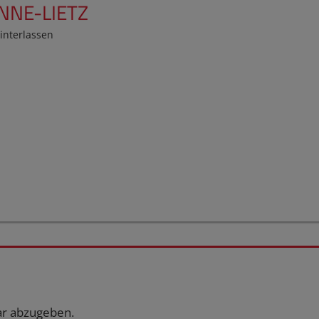
NNE-LIETZ
nterlassen
r abzugeben.