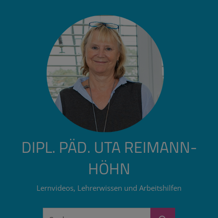
Zum
Inhalt
springen
DIPL. PÄD. UTA REIMANN-
HÖHN
Lernvideos, Lehrerwissen und Arbeitshilfen
Suchen