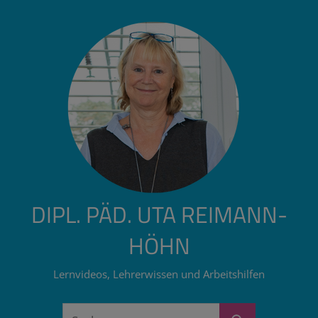
Zum
Inhalt
springen
DIPL. PÄD. UTA REIMANN-
HÖHN
Lernvideos, Lehrerwissen und Arbeitshilfen
Suchen