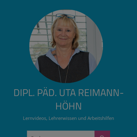
Zum
Inhalt
springen
DIPL. PÄD. UTA REIMANN-
HÖHN
Lernvideos, Lehrerwissen und Arbeitshilfen
Suchen