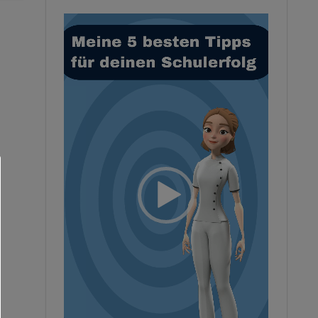
Video-
Player