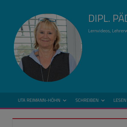
Zum
Inhalt
DIPL. P
springen
Lernvideos, Lehrerw
UTA REIMANN-HÖHN
SCHREIBEN
LESEN