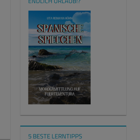
ENDLICH URLAUB!?
5 BESTE LERNTIPPS