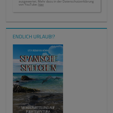
ausgewertet. Mehr dazu in der Datenschutzerklärung
von YouTube:
hier
LESEALARM
LESEFÄHIGKEIT
LESEKOMPETENZ
ENDLICH URLAUB!?
LESEKOMPETENZ
LESENLERNEN
LESETIPPS