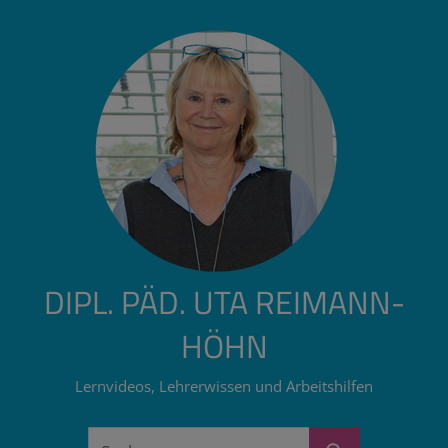
Zum
Inhalt
springen
DIPL. PÄD. UTA REIMANN-
HÖHN
Lernvideos, Lehrerwissen und Arbeitshilfen
Suchen