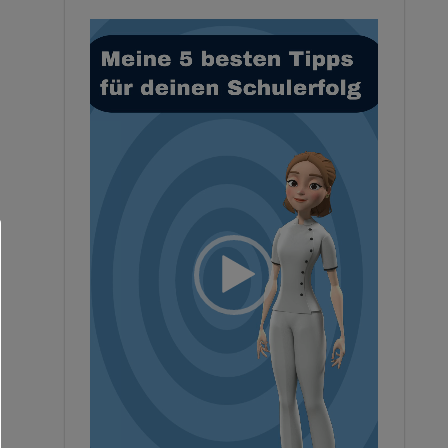
Video-
Player