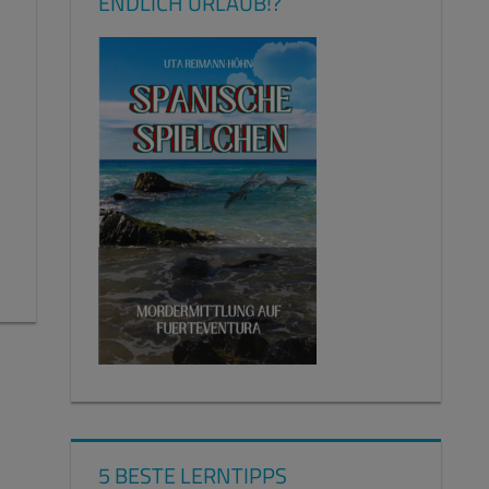
ENDLICH URLAUB!?
5 BESTE LERNTIPPS