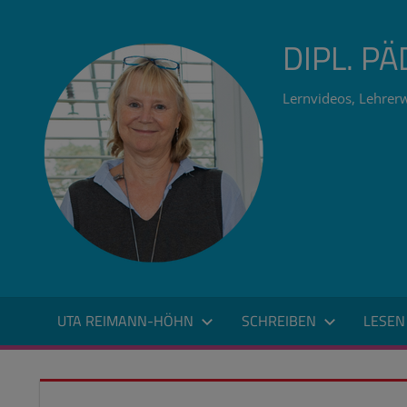
Zum
Inhalt
DIPL. P
springen
Lernvideos, Lehrerw
UTA REIMANN-HÖHN
SCHREIBEN
LESEN