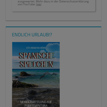
ausgewertet. Mehr dazu in der Datenschutzerklärung
von YouTube:
hier
KLASSENARBEITEN
MASTERPLAN
PRÜFUNGEN
ENDLICH URLAUB!?
PRÜFUNGSANGST
TESTS