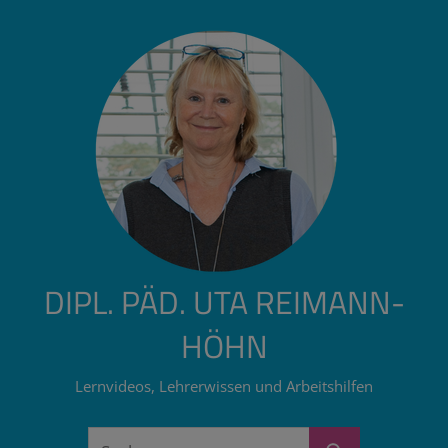
Zum
Inhalt
springen
DIPL. PÄD. UTA REIMANN-
HÖHN
Lernvideos, Lehrerwissen und Arbeitshilfen
Suchen