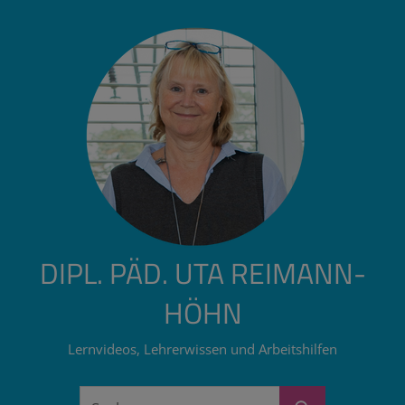
Zum
Inhalt
springen
DIPL. PÄD. UTA REIMANN-
HÖHN
Lernvideos, Lehrerwissen und Arbeitshilfen
Suchen