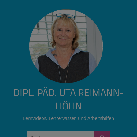
Zum
Inhalt
springen
DIPL. PÄD. UTA REIMANN-
HÖHN
Lernvideos, Lehrerwissen und Arbeitshilfen
Suchen