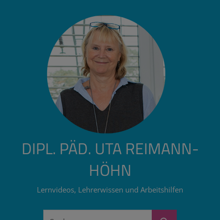
Zum
Inhalt
springen
DIPL. PÄD. UTA REIMANN-
HÖHN
Lernvideos, Lehrerwissen und Arbeitshilfen
Suchen